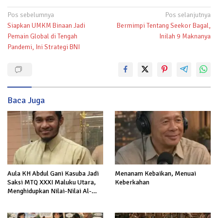
Navigasi
Pos sebelumnya
Pos selanjutnya
Siapkan UMKM Binaan Jadi
Bermimpi Tentang Seekor Bagal,
pos
Pemain Global di Tengah
Inilah 9 Maknanya
Pandemi, Ini Strategi BNI
Baca Juga
Aula KH Abdul Gani Kasuba Jadi
Menanam Kebaikan, Menuai
Saksi MTQ XXXI Maluku Utara,
Keberkahan
Menghidupkan Nilai-Nilai Al-
Quran dalam Kehidupan