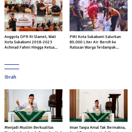
Anggota DPR RI Slamet, Wali
PMI Kota Sukabumi Salurkan
Kota Sukabumi 2018-2023
80.000 Liter Air Bersih ke
Achmad Fahmi Hingga Ketua
Ratusan Warga Terdampak
DPD Kang Danny Panaskan
Kekeringan di Cibeureum Hiir
Mesin Politik di TOP PKS
Sukabumi
Ibrah
Menjadi Muslim Berkualitas
Iman Tanpa Amal Tak Bermakna,