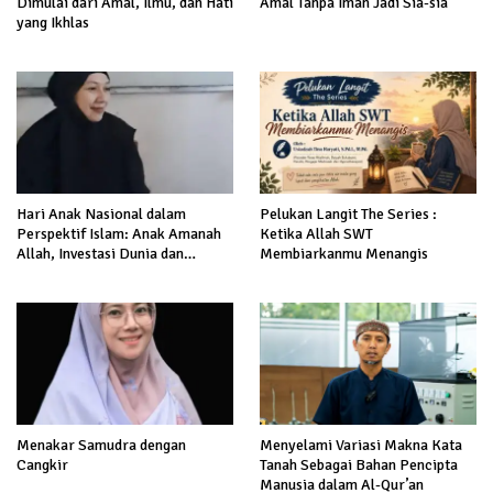
Dimulai dari Amal, Ilmu, dan Hati
Amal Tanpa Iman Jadi Sia-sia
yang Ikhlas
Hari Anak Nasional dalam
Pelukan Langit The Series :
Perspektif Islam: Anak Amanah
Ketika Allah SWT
Allah, Investasi Dunia dan
Membiarkanmu Menangis
Akhirat
Menakar Samudra dengan
Menyelami Variasi Makna Kata
Cangkir
Tanah Sebagai Bahan Pencipta
Manusia dalam Al-Qur’an