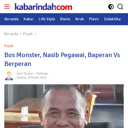
Langsung
ke
konten
Beranda
Kabar
Life Style
Bisnis
Ibrah
Plesir
Didaktika
O
Beranda
Pojok
Pojok
Bos Monster, Nasib Pegawai, Baperan Vs
Berperan
Heri Ruslan
-
Motivasi
Selasa, 9 Maret 2021