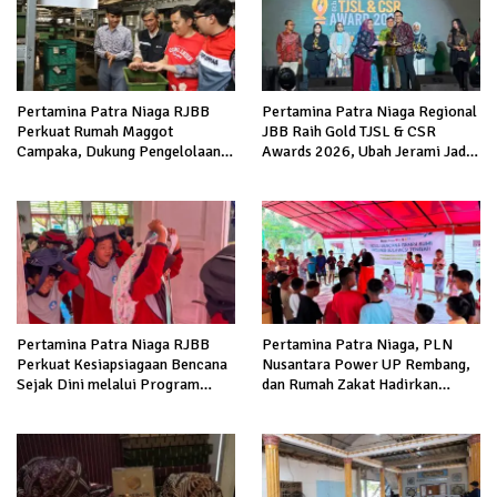
Pertamina Patra Niaga RJBB
Pertamina Patra Niaga Regional
Perkuat Rumah Maggot
JBB Raih Gold TJSL & CSR
Campaka, Dukung Pengelolaan
Awards 2026, Ubah Jerami Jadi
Sampah di Kota Bandung
Peluang Ekonomi
Pertamina Patra Niaga RJBB
Pertamina Patra Niaga, PLN
Perkuat Kesiapsiagaan Bencana
Nusantara Power UP Rembang,
Sejak Dini melalui Program
dan Rumah Zakat Hadirkan
Panah Kesatria
Layanan Psikososial bagi Anak
Penyintas Gempa di Sigi