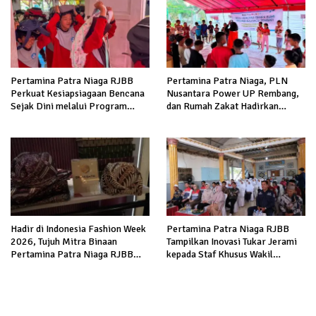
Pertamina Patra Niaga RJBB
Pertamina Patra Niaga, PLN
Perkuat Kesiapsiagaan Bencana
Nusantara Power UP Rembang,
Sejak Dini melalui Program
dan Rumah Zakat Hadirkan
Panah Kesatria
Layanan Psikososial bagi Anak
Penyintas Gempa di Sigi
Hadir di Indonesia Fashion Week
Pertamina Patra Niaga RJBB
2026, Tujuh Mitra Binaan
Tampilkan Inovasi Tukar Jerami
Pertamina Patra Niaga RJBB
kepada Staf Khusus Wakil
Perluas Akses Pasar dan Jejaring
Presiden
Bisnis