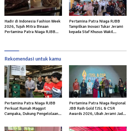
Hadir di Indonesia Fashion Week
Pertamina Patra Niaga RJBB
2026, Tujuh Mitra Binaan
Tampilkan Inovasi Tukar Jerami
Pertamina Patra Niaga RJBB
kepada Staf Khusus Wakil
Perluas Akses Pasar dan Jejaring
Presiden
Bisnis
Rekomendasi untuk kamu
Pertamina Patra Niaga RJBB
Pertamina Patra Niaga Regional
Perkuat Rumah Maggot
JBB Raih Gold TJSL & CSR
Campaka, Dukung Pengelolaan
Awards 2026, Ubah Jerami Jadi
Sampah di Kota Bandung
Peluang Ekonomi