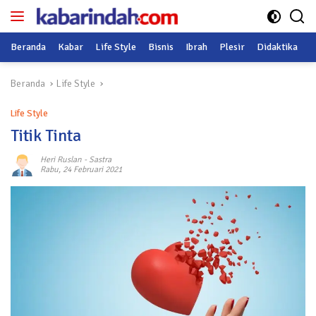
Langsung
ke
konten
Beranda
Kabar
Life Style
Bisnis
Ibrah
Plesir
Didaktika
O
Beranda
Life Style
Life Style
Titik Tinta
Heri Ruslan
-
Sastra
Rabu, 24 Februari 2021