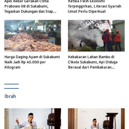
Apel Akbar Gerakan Cinta
Ketika Fikih Ekonomi
Prabowo 08 di Sukabumi,
Terpinggirkan, Literasi Syariah
Tegaskan Dukungan dan Siap
Umat Perlu Diperkuat
Hadapi Serangan terhadap
Prabowo
Harga Daging Ayam di Sukabumi
Kebakaran Lahan Bambu di
Naik Jadi Rp 40.000 per
Cikole Sukabumi, Api Diduga
Kilogram
Berasal dari Pembakaran
Sampah
Ibrah