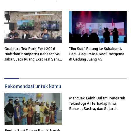
bagi Masyarakat
Miss Bintang Indonesia Kids
2026
Goalpara Tea Park Fest 2026
“Ibu Sud” Pulang ke Sukabumi,
Hadirkan Kompetisi Kabaret Se-
Lagu-Lagu Masa Kecil Bergema
Jabar, Jadi Ruang Ekspresi Seni
di Gedung Juang 45
dan Edukasi
Rekomendasi untuk kamu
Menguak Lebih Dalam Pengaruh
Teknologi AI Terhadap Ilmu
Bahasa, Sastra, dan Sejarah
Pentas Seni Taman Kanak-kanak