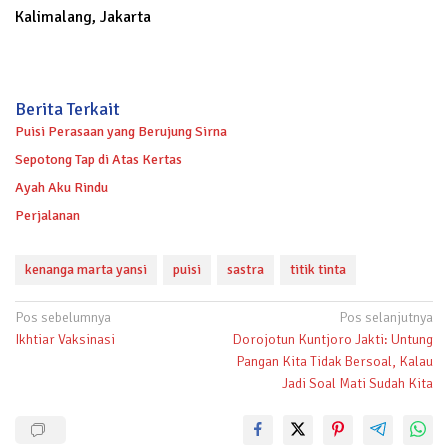
Kalimalang, Jakarta
Berita Terkait
Puisi Perasaan yang Berujung Sirna
Sepotong Tap di Atas Kertas
Ayah Aku Rindu
Perjalanan
kenanga marta yansi
puisi
sastra
titik tinta
Navigasi
Pos sebelumnya
Pos selanjutnya
Ikhtiar Vaksinasi
Dorojotun Kuntjoro Jakti: Untung
pos
Pangan Kita Tidak Bersoal, Kalau
Jadi Soal Mati Sudah Kita