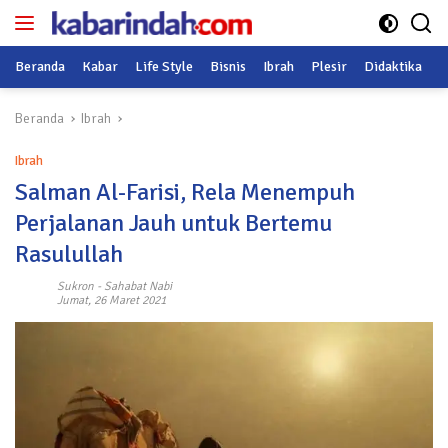
Langsung
ke
konten
Beranda
Kabar
Life Style
Bisnis
Ibrah
Plesir
Didaktika
O
Beranda
Ibrah
Ibrah
Salman Al-Farisi, Rela Menempuh
Perjalanan Jauh untuk Bertemu
Rasulullah
Sukron
-
Sahabat Nabi
Jumat, 26 Maret 2021