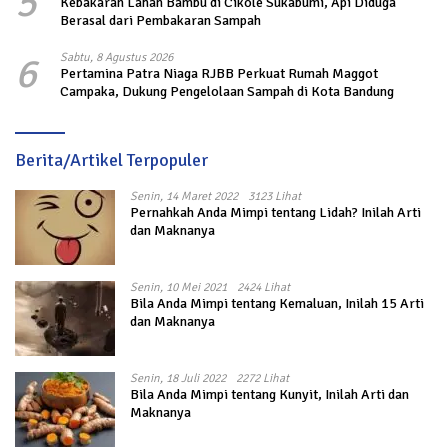
5
Kebakaran Lahan Bambu di Cikole Sukabumi, Api Diduga
Berasal dari Pembakaran Sampah
6
Sabtu, 8 Agustus 2026
Pertamina Patra Niaga RJBB Perkuat Rumah Maggot
Campaka, Dukung Pengelolaan Sampah di Kota Bandung
Berita/Artikel Terpopuler
Senin, 14 Maret 2022
3123 Lihat
Pernahkah Anda Mimpi tentang Lidah? Inilah Arti
dan Maknanya
Senin, 10 Mei 2021
2424 Lihat
Bila Anda Mimpi tentang Kemaluan, Inilah 15 Arti
dan Maknanya
Senin, 18 Juli 2022
2272 Lihat
Bila Anda Mimpi tentang Kunyit, Inilah Arti dan
Maknanya