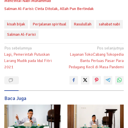
Mencintai Nabi Muhammad
Salman Al-Farisi: Cinta Ditolak, Allah Pun Bertindak
kisah bijak
Perjalanan spiritual
Rasulullah
sahabat nabi
Salman Al-Farisi
Navigasi
Pos sebelumnya
Pos selanjutnya
Lagi, Pemerintah Putuskan
Layanan TokoCabang Tokopedia
pos
Larang Mudik pada Idul Fitri
Bantu Perluas Pasar Para
2021
Pedagang Kecil di Masa Pandemi
Baca Juga