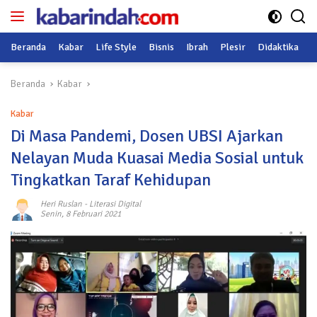
Langsung
ke
konten
Beranda
Kabar
Life Style
Bisnis
Ibrah
Plesir
Didaktika
O
Beranda
Kabar
Kabar
Di Masa Pandemi, Dosen UBSI Ajarkan
Nelayan Muda Kuasai Media Sosial untuk
Tingkatkan Taraf Kehidupan
Heri Ruslan
-
Literasi Digital
Senin, 8 Februari 2021