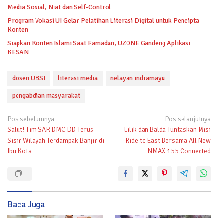
Media Sosial, Niat dan Self-Control
Program Vokasi UI Gelar Pelatihan Literasi Digital untuk Pencipta
Konten
Siapkan Konten Islami Saat Ramadan, UZONE Gandeng Aplikasi
KESAN
dosen UBSI
literasi media
nelayan indramayu
pengabdian masyarakat
Navigasi
Pos sebelumnya
Pos selanjutnya
Salut! Tim SAR DMC DD Terus
Lilik dan Balda Tuntaskan Misi
pos
Sisir Wilayah Terdampak Banjir di
Ride to East Bersama All New
Ibu Kota
NMAX 155 Connected
Baca Juga