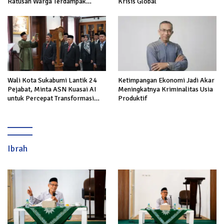
Ratusan Warga Terdampak
Krisis Global
Kekeringan di Cibeureum Hiir
Wali Kota Sukabumi Lantik 24
Ketimpangan Ekonomi Jadi Akar
Pejabat, Minta ASN Kuasai AI
Meningkatnya Kriminalitas Usia
untuk Percepat Transformasi
Produktif
Layanan Publik
Ibrah