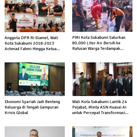
PMI Kota Sukabumi Salurkan
Anggota DPR RI Slamet, Wali
80.000 Liter Air Bersih ke
Kota Sukabumi 2018-2023
Ratusan Warga Terdampak
Achmad Fahmi Hingga Ketua
Kekeringan di Cibeureum Hiir
DPD Kang Danny Panaskan
Mesin Politik di TOP PKS
Sukabumi
Ekonomi Syariah Jadi Benteng
Wali Kota Sukabumi Lantik 24
Keluarga di Tengah Gempuran
Pejabat, Minta ASN Kuasai AI
Krisis Global
untuk Percepat Transformasi
Layanan Publik